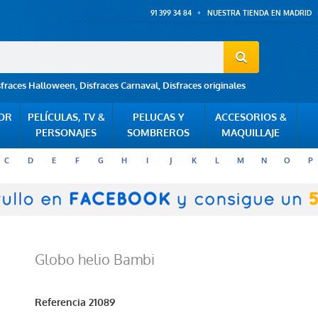
91 399 34 84
NUESTRA TIENDA EN MADRID
sfraces Halloween
,
Disfraces Carnaval
,
Disfraces originales
POR
PELÍCULAS, TV &
PELUCAS Y
ACCESORIOS &
PERSONAJES
SOMBREROS
MAQUILLAJE
C
D
E
F
G
H
I
J
K
L
M
N
O
P
Globo helio Bambi
Referencia
21089