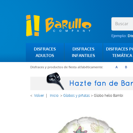
Ejemplo:
Di
DISFRACES
DISFRACES
DISFRACES 
ADULTOS
INFANTILES
TEMÁTICA
Disfraces y productos de fiesta alfabéticamente:
A
B
<
Volver
|
Inicio
>
Globos y piñatas
>
Globo helio Bambi