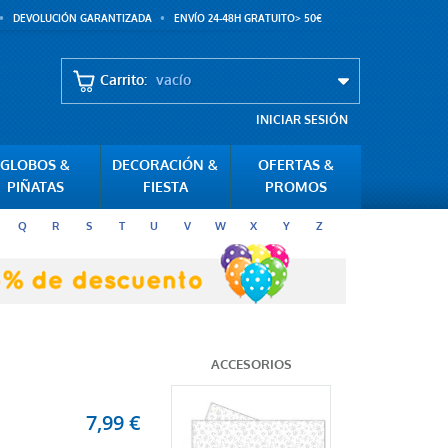
DEVOLUCIÓN GARANTIZADA
ENVÍO 24-48H GRATUITO> 50€
Carrito:
vacío
INICIAR SESIÓN
GLOBOS &
DECORACIÓN &
OFERTAS &
PIÑATAS
FIESTA
PROMOS
Q
R
S
T
U
V
W
X
Y
Z
ACCESORIOS
7,99 €