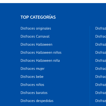
TOP CATEGORÍAS
Disfraces originales
Disfra
Disfraces Carnaval
Disfra
Disfraces Halloween
Disfra
Disfraces Halloween niños
Disfra
Disfraces Halloween niña
Disfra
Disfraces mujer
Disfra
Disfraces bebe
Disfra
Disfraces niños
Disfra
Disfraces baratos
Disfra
Disfraces despedidas
Disfra