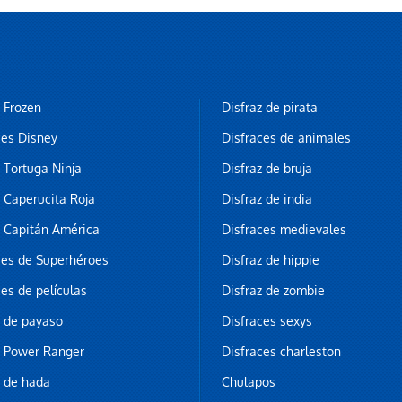
z Frozen
Disfraz de pirata
ces Disney
Disfraces de animales
z Tortuga Ninja
Disfraz de bruja
z Caperucita Roja
Disfraz de india
z Capitán América
Disfraces medievales
ces de Superhéroes
Disfraz de hippie
ces de películas
Disfraz de zombie
z de payaso
Disfraces sexys
z Power Ranger
Disfraces charleston
z de hada
Chulapos