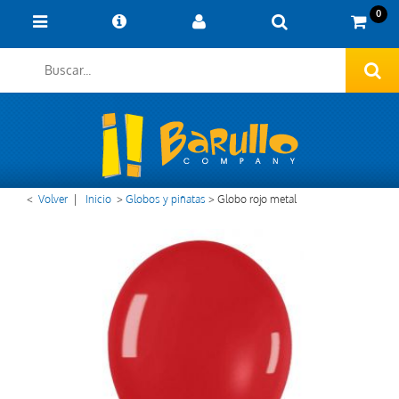
0
<
Volver
|
Inicio
>
Globos y piñatas
>
Globo rojo metal