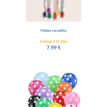
Globo amarillo satín
0,20 €
AÑADIR AL CARRITO
Piñata cocodrilo
Entrega 3-10 días
7,99 €
Globo azul metal
0,20 €
AÑADIR AL CARRITO