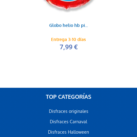
Globo verde selva...
Globo helio hb pi...
0,20 €
AÑADIR AL CARRITO
Entrega 3-10 días
7,99 €
TOP CATEGORÍAS
Disfraces originales
Disfraces Carnaval
Disfraces Halloween