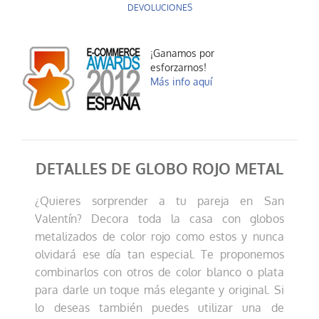
DEVOLUCIONES
Globo plata satín
0,20 €
¡Ganamos por
esforzarnos!
AÑADIR AL CARRITO
Más info aquí
DETALLES DE GLOBO ROJO METAL
¿Quieres sorprender a tu pareja en San
Valentín? Decora toda la casa con globos
metalizados de color rojo como estos y nunca
Globo fucsia metal
0,20 €
olvidará ese día tan especial. Te proponemos
combinarlos con otros de color blanco o plata
AÑADIR AL CARRITO
para darle un toque más elegante y original. Si
lo deseas también puedes utilizar una de