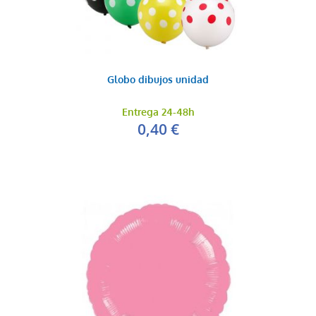
Globo dibujos unidad
Globo naranja metal
0,20 €
Entrega 24-48h
AÑADIR AL CARRITO
0,40 €
Globo lila satín
0,20 €
AÑADIR AL CARRITO