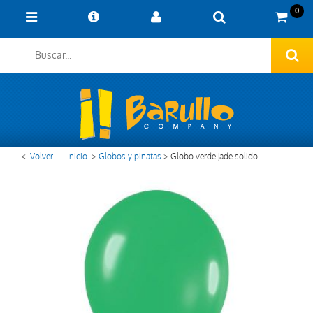
0
<
Volver
|
Inicio
>
Globos y piñatas
>
Globo verde jade solido