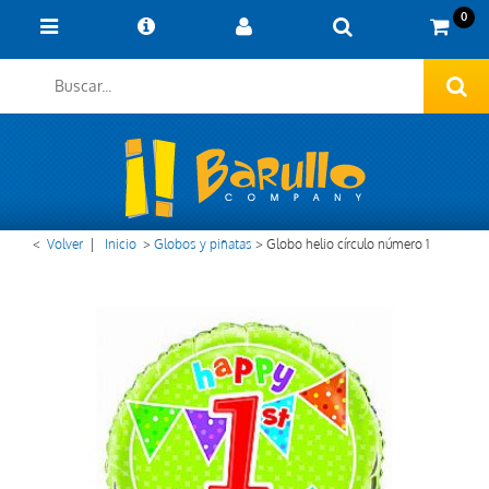
0
<
Volver
|
Inicio
>
Globos y piñatas
>
Globo helio círculo número 1