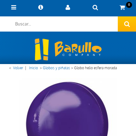
0
<
Volver
|
Inicio
>
Globos y piñatas
>
Globo helio esfera morada