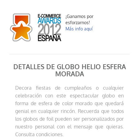
Globo helio esfer...
6,99 €
¡Ganamos por
esforzarnos!
AÑADIR AL CARRITO
Más info aquí
DETALLES DE GLOBO HELIO ESFERA
MORADA
Decora fiestas de cumpleaños o cualquier
celebración con este espectacular globo en
Globo helio esfer...
6,99 €
forma de esfera de color morado que quedará
genial en cualquier rincón. Recuerda que todos
AÑADIR AL CARRITO
los globos de foil pueden ser personalizados por
nuestro personal con el mensaje que quieras.
Consulta condiciones.