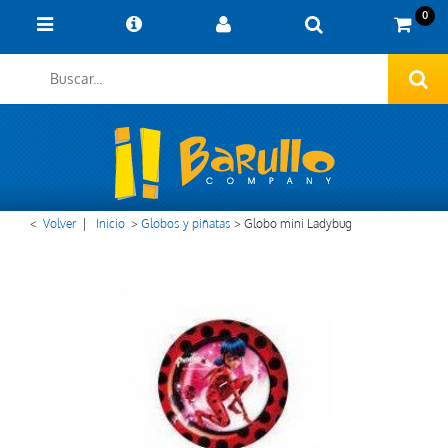
0
<
Volver
|
Inicio
>
Globos y piñatas
>
Globo mini Ladybug