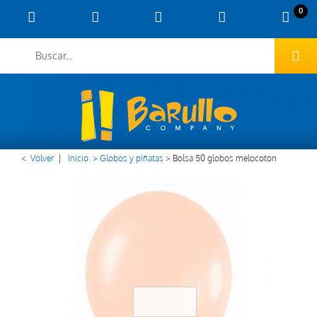
0
<
Volver
|
Inicio
>
Globos y piñatas
>
Bolsa 50 globos melocoton