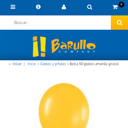
0
<
Volver
|
Inicio
>
Globos y piñatas
>
Bolsa 50 globos amarillo girasol