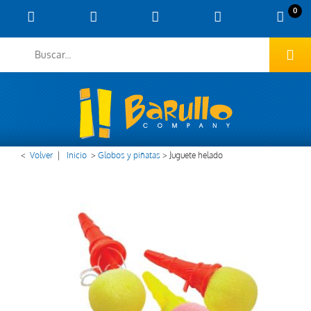
0
<
Volver
|
Inicio
>
Globos y piñatas
>
Juguete helado