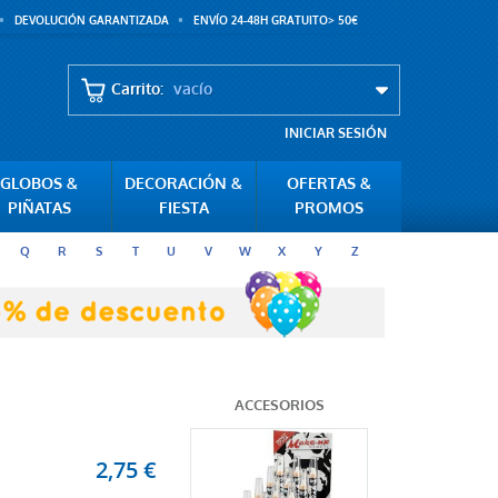
DEVOLUCIÓN GARANTIZADA
ENVÍO 24-48H GRATUITO> 50€
Carrito:
vacío
INICIAR SESIÓN
GLOBOS &
DECORACIÓN &
OFERTAS &
PIÑATAS
FIESTA
PROMOS
Q
R
S
T
U
V
W
X
Y
Z
ACCESORIOS
2,75 €