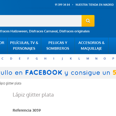
91 399 34 84
NUESTRA TIENDA EN MADRID
sfraces Halloween
,
Disfraces Carnaval
,
Disfraces originales
POR
PELÍCULAS, TV &
PELUCAS Y
ACCESORIOS &
PERSONAJES
SOMBREROS
MAQUILLAJE
C
D
E
F
G
H
I
J
K
L
M
N
O
P
ápiz glitter plata
Lápiz glitter plata
Referencia
3059