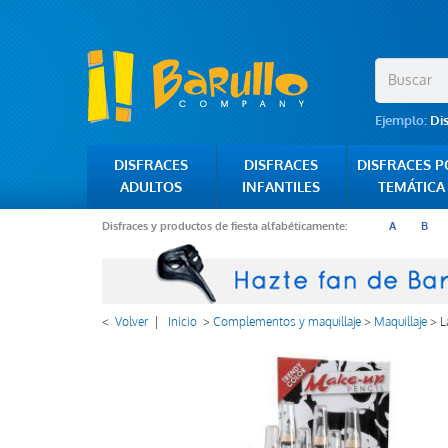
Ejemplo:
Di
DISFRACES
DISFRACES
DISFRACES 
ADULTOS
INFANTILES
TEMÁTICA
Disfraces y productos de fiesta alfabéticamente:
A
B
<
Volver
|
Inicio
>
Complementos y maquillaje
>
Maquillaje
>
L