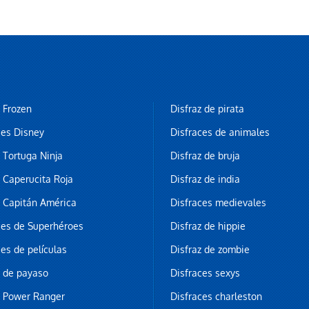
z Frozen
Disfraz de pirata
ces Disney
Disfraces de animales
z Tortuga Ninja
Disfraz de bruja
z Caperucita Roja
Disfraz de india
z Capitán América
Disfraces medievales
ces de Superhéroes
Disfraz de hippie
ces de películas
Disfraz de zombie
z de payaso
Disfraces sexys
z Power Ranger
Disfraces charleston