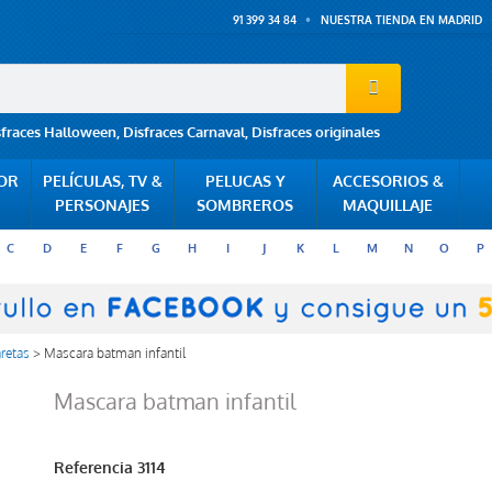
91 399 34 84
NUESTRA TIENDA EN MADRID
sfraces Halloween
,
Disfraces Carnaval
,
Disfraces originales
POR
PELÍCULAS, TV &
PELUCAS Y
ACCESORIOS &
PERSONAJES
SOMBREROS
MAQUILLAJE
C
D
E
F
G
H
I
J
K
L
M
N
O
P
retas
>
Mascara batman infantil
Mascara batman infantil
Referencia
3114