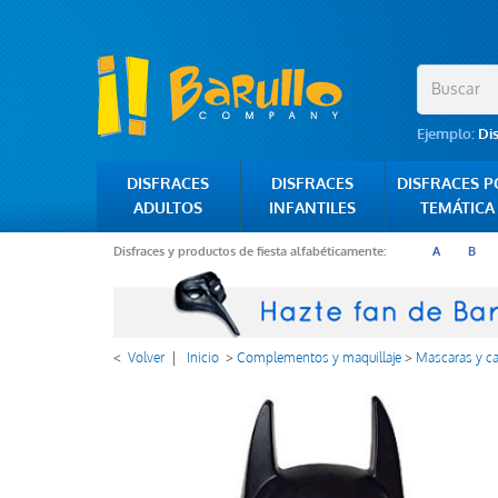
Ejemplo:
Di
DISFRACES
DISFRACES
DISFRACES 
ADULTOS
INFANTILES
TEMÁTICA
Disfraces y productos de fiesta alfabéticamente:
A
B
<
Volver
|
Inicio
>
Complementos y maquillaje
>
Mascaras y ca