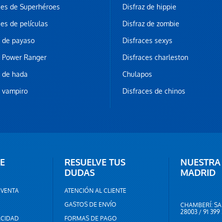
ces de Superhéroes
Disfraz de hippie
ces de películas
Disfraz de zombie
z de payaso
Disfraces sexys
z Power Ranger
Disfraces charleston
z de hada
Chulapos
z vampiro
Disfraces de chinos
E
RESUELVE TUS
NUESTRA
DUDAS
MADRID
 VENTA
ATENCIÓN AL CLIENTE
GASTOS DE ENVÍO
CHAMBERÍ: SA
28003 / 91 399
ACIDAD
FORMAS DE PAGO