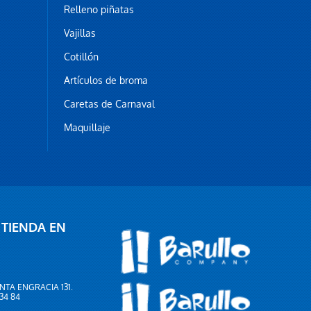
Relleno piñatas
Vajillas
Cotillón
Artículos de broma
Caretas de Carnaval
Maquillaje
 TIENDA EN
NTA ENGRACIA 131.
 34 84