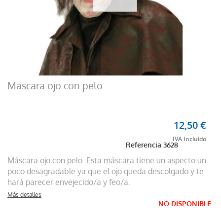
Mascara ojo con pelo
12,50 €
Referencia
3628
Máscara ojo con pelo. Esta máscara tiene un aspecto un
poco desagradable ya que el ojo queda descolgado y te
hará parecer envejecido/a y feo/a.
Más detalles
NO DISPONIBLE