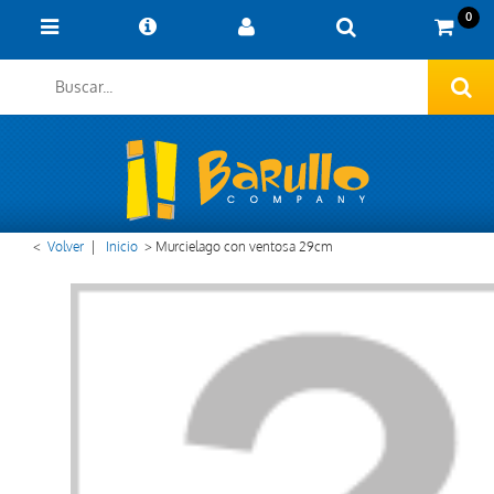
0
<
Volver
|
Inicio
>
Murcielago con ventosa 29cm