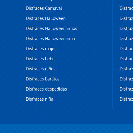
Disfraces Carnaval
Disfra
Disfraces Halloween
Disfra
Disfraces Halloween niños
Disfra
Disfraces Halloween niña
Disfra
Disfraces mujer
Disfra
Disfraces bebe
Disfra
Disfraces niños
Disfra
Disfraces baratos
Disfra
Disfraces despedidas
Disfra
Disfraces niña
Disfra