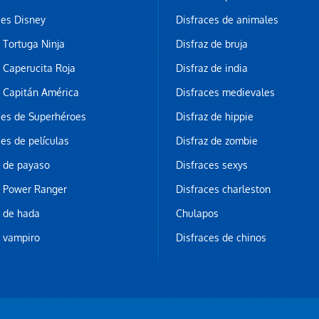
ces Disney
Disfraces de animales
z Tortuga Ninja
Disfraz de bruja
z Caperucita Roja
Disfraz de india
z Capitán América
Disfraces medievales
ces de Superhéroes
Disfraz de hippie
ces de películas
Disfraz de zombie
z de payaso
Disfraces sexys
z Power Ranger
Disfraces charleston
z de hada
Chulapos
z vampiro
Disfraces de chinos