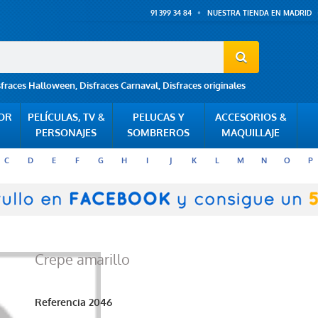
91 399 34 84
NUESTRA TIENDA EN MADRID
sfraces Halloween
,
Disfraces Carnaval
,
Disfraces originales
POR
PELÍCULAS, TV &
PELUCAS Y
ACCESORIOS &
PERSONAJES
SOMBREROS
MAQUILLAJE
C
D
E
F
G
H
I
J
K
L
M
N
O
P
Crepe amarillo
Referencia
2046