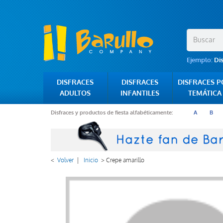
Ejemplo:
Di
DISFRACES
DISFRACES
DISFRACES 
ADULTOS
INFANTILES
TEMÁTICA
Disfraces y productos de fiesta alfabéticamente:
A
B
<
Volver
|
Inicio
>
Crepe amarillo