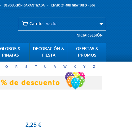
DEVOLUCIÓN GARANTIZADA
ENVÍO 24-48H GRATUITO> 50€
Carrito:
vacío
INICIAR SESIÓN
GLOBOS &
DECORACIÓN &
OFERTAS &
PIÑATAS
FIESTA
PROMOS
Q
R
S
T
U
V
W
X
Y
Z
2,25 €