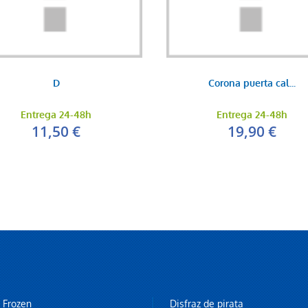
D
Corona puerta cal...
Entrega 24-48h
Entrega 24-48h
11,50 €
19,90 €
z Frozen
Disfraz de pirata