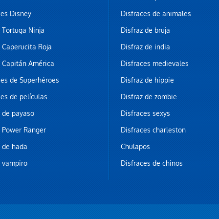
ces Disney
Disfraces de animales
z Tortuga Ninja
Disfraz de bruja
z Caperucita Roja
Disfraz de india
z Capitán América
Disfraces medievales
ces de Superhéroes
Disfraz de hippie
ces de películas
Disfraz de zombie
z de payaso
Disfraces sexys
z Power Ranger
Disfraces charleston
z de hada
Chulapos
z vampiro
Disfraces de chinos