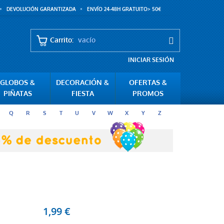
DEVOLUCIÓN GARANTIZADA
ENVÍO 24-48H GRATUITO> 50€
Carrito:
vacío
INICIAR SESIÓN
GLOBOS &
DECORACIÓN &
OFERTAS &
PIÑATAS
FIESTA
PROMOS
Q
R
S
T
U
V
W
X
Y
Z
1,99 €