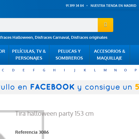
91 399 34 84
NUESTRA TIENDA EN MADRID
sfraces Halloween
,
Disfraces Carnaval
,
Disfraces originales
POR
PELÍCULAS, TV &
PELUCAS Y
ACCESORIOS &
PERSONAJES
SOMBREROS
MAQUILLAJE
C
D
E
F
G
H
I
J
K
L
M
N
O
P
Tira halloween party 153 cm
Referencia
3086