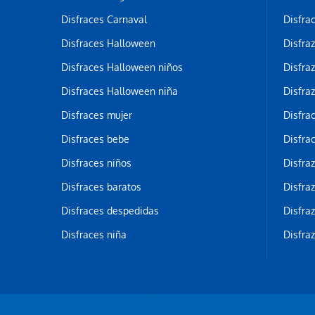
Disfraces Carnaval
Disfra
Disfraces Halloween
Disfra
Disfraces Halloween niños
Disfra
Disfraces Halloween niña
Disfra
Disfraces mujer
Disfra
Disfraces bebe
Disfra
Disfraces niños
Disfra
Disfraces baratos
Disfra
Disfraces despedidas
Disfra
Disfraces niña
Disfra