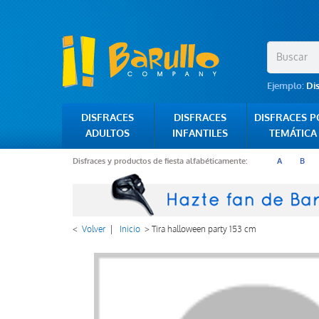
Ejemplo:
Di
DISFRACES
DISFRACES
DISFRACES 
ADULTOS
INFANTILES
TEMÁTICA
Disfraces y productos de fiesta alfabéticamente:
A
B
<
Volver
|
Inicio
>
Tira halloween party 153 cm