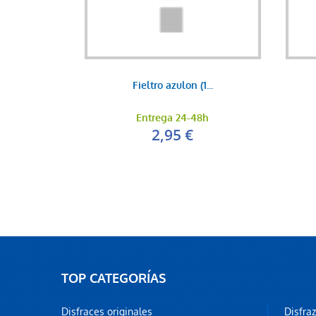
Fieltro azulon (1...
Entrega 24-48h
2,95 €
TOP CATEGORÍAS
Disfraces originales
Disfra