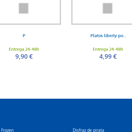
P
Platos liberty po...
Entrega 24-48h
Entrega 24-48h
9,90 €
4,99 €
z Frozen
Disfraz de pirata