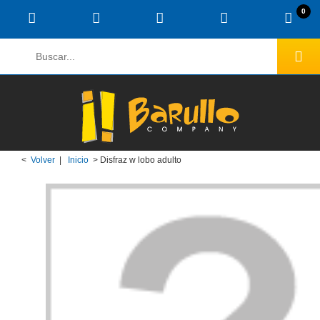
0
<
Volver
|
Inicio
>
Disfraz w lobo adulto