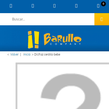
0
<
Volver
|
Inicio
>
Disfraz cerdito bebe