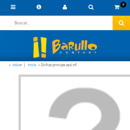
0
<
Volver
|
Inicio
>
Disfraz principe azul inf