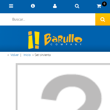
0
<
Volver
|
Inicio
>
Set sirvienta