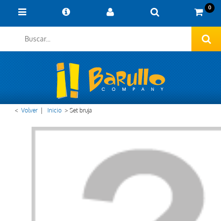
0
<
Volver
|
Inicio
>
Set bruja