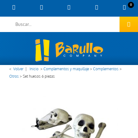
0
<
Volver
|
Inicio
>
Complementos y maquillaje
>
Complementos
>
Otros
>
Set huesos 6 piezas