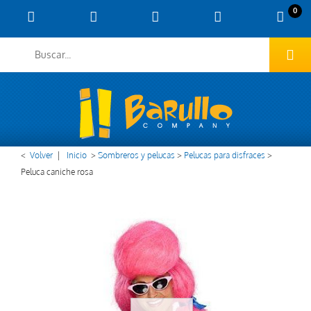
0
<
Volver
|
Inicio
>
Sombreros y pelucas
>
Pelucas para disfraces
>
Peluca caniche rosa