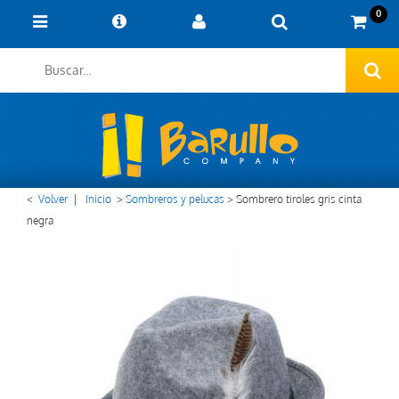
0
<
Volver
|
Inicio
>
Sombreros y pelucas
>
Sombrero tiroles gris cinta
negra