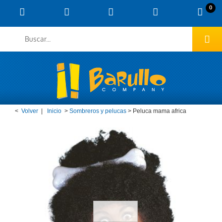
0
<
Volver
|
Inicio
>
Sombreros y pelucas
>
Peluca mama africa