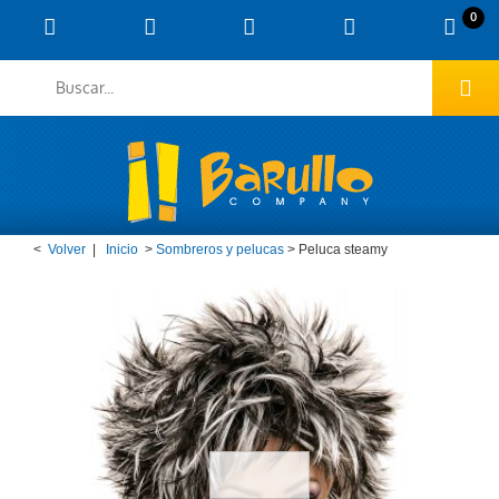
0
<
Volver
|
Inicio
>
Sombreros y pelucas
>
Peluca steamy