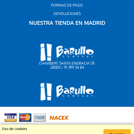
FORMAS DE PAGO
DEVOLUCIONES
NUESTRA TIENDA EN MADRID
CHAMBERÍ: SANTA ENGRACIA 131.
28003 / 91 399 34 84
91 399 34 84
Uso de cookies