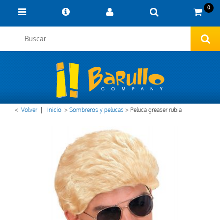
0
<
Volver
|
Inicio
>
Sombreros y pelucas
>
Peluca greaser rubia