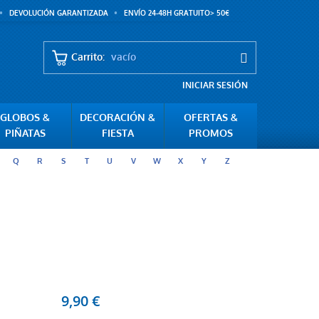
DEVOLUCIÓN GARANTIZADA
ENVÍO 24-48H GRATUITO> 50€
Carrito:
vacío
INICIAR SESIÓN
GLOBOS &
DECORACIÓN &
OFERTAS &
PIÑATAS
FIESTA
PROMOS
Q
R
S
T
U
V
W
X
Y
Z
9,90 €