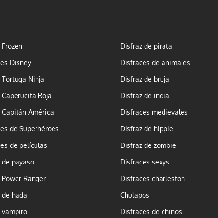
z Frozen
Disfraz de pirata
ces Disney
Disfraces de animales
z Tortuga Ninja
Disfraz de bruja
z Caperucita Roja
Disfraz de india
z Capitán América
Disfraces medievales
ces de Superhéroes
Disfraz de hippie
ces de películas
Disfraz de zombie
z de payaso
Disfraces sexys
z Power Ranger
Disfraces charleston
z de hada
Chulapos
z vampiro
Disfraces de chinos