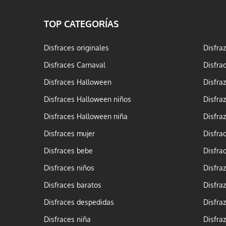
TOP CATEGORÍAS
Disfraces originales
Disfra
Disfraces Carnaval
Disfra
Disfraces Halloween
Disfra
Disfraces Halloween niños
Disfra
Disfraces Halloween niña
Disfra
Disfraces mujer
Disfra
Disfraces bebe
Disfra
Disfraces niños
Disfra
Disfraces baratos
Disfra
Disfraces despedidas
Disfra
Disfraces niña
Disfra