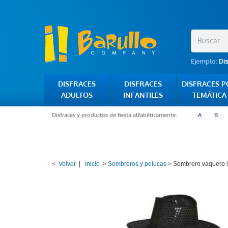
Ejemplo:
Di
DISFRACES
DISFRACES
DISFRACES 
ADULTOS
INFANTILES
TEMÁTICA
Disfraces y productos de fiesta alfabéticamente:
A
B
<
Volver
|
Inicio
>
Sombreros y pelucas
>
Sombrero vaquero l