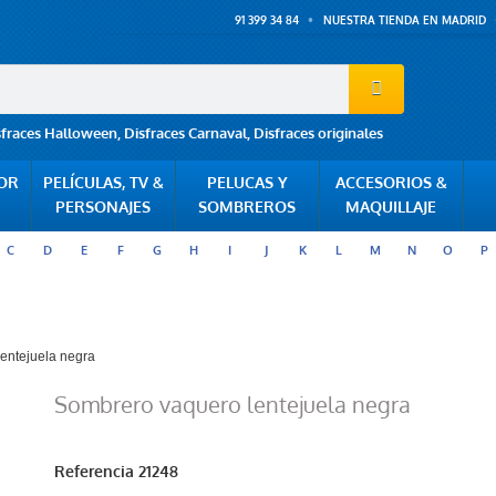
91 399 34 84
NUESTRA TIENDA EN MADRID
sfraces Halloween
,
Disfraces Carnaval
,
Disfraces originales
POR
PELÍCULAS, TV &
PELUCAS Y
ACCESORIOS &
PERSONAJES
SOMBREROS
MAQUILLAJE
C
D
E
F
G
H
I
J
K
L
M
N
O
P
entejuela negra
Sombrero vaquero lentejuela negra
Referencia
21248