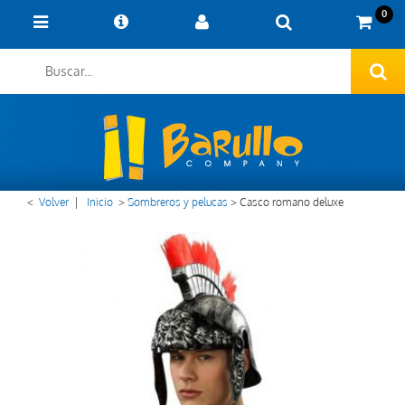
0
<
Volver
|
Inicio
>
Sombreros y pelucas
>
Casco romano deluxe