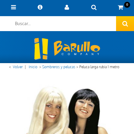
0
<
Volver
|
Inicio
>
Sombreros y pelucas
>
Peluca larga rubia 1 metro