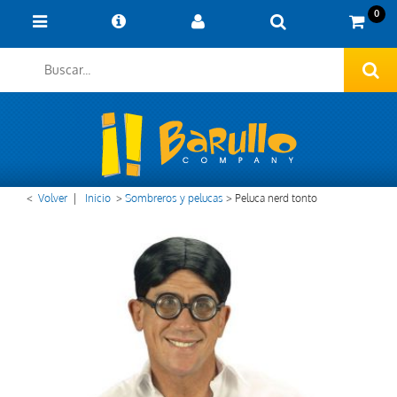
0
<
Volver
|
Inicio
>
Sombreros y pelucas
>
Peluca nerd tonto