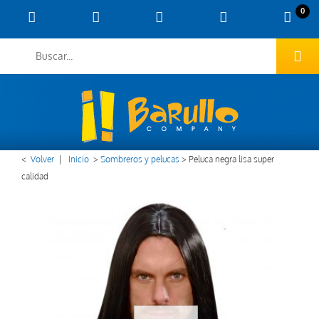
0
<
Volver
|
Inicio
>
Sombreros y pelucas
>
Peluca negra lisa super
calidad