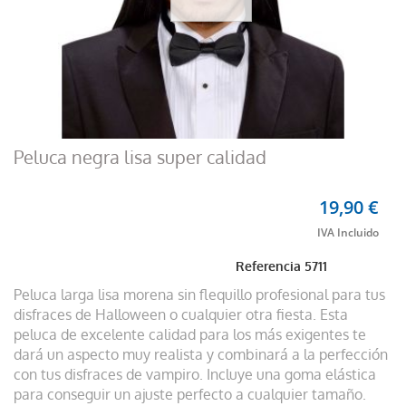
Peluca negra lisa super calidad
19,90 €
Referencia
5711
Peluca larga lisa morena sin flequillo profesional para tus
disfraces de Halloween o cualquier otra fiesta. Esta
peluca de excelente calidad para los más exigentes te
dará un aspecto muy realista y combinará a la perfección
con tus disfraces de vampiro. Incluye una goma elástica
para conseguir un ajuste perfecto a cualquier tamaño.