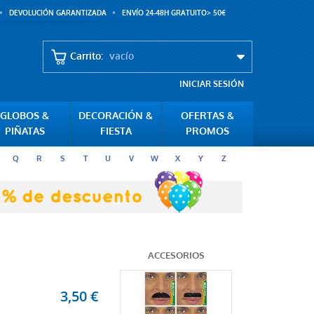
DEVOLUCIÓN GARANTIZADA
ENVÍO 24-48H GRATUITO> 50€
Carrito:
vacío
INICIAR SESIÓN
GLOBOS &
DECORACIÓN &
OFERTAS &
PIÑATAS
FIESTA
PROMOS
Q
R
S
T
U
V
W
X
Y
Z
ACCESORIOS
3,50 €