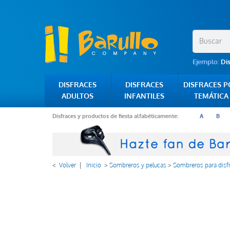
Ejemplo:
Di
DISFRACES
DISFRACES
DISFRACES 
ADULTOS
INFANTILES
TEMÁTICA
Disfraces y productos de fiesta alfabéticamente:
A
B
<
Volver
|
Inicio
>
Sombreros y pelucas
>
Sombreros para disf