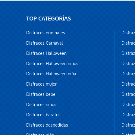
TOP CATEGORÍAS
Disfraces originales
Disfra
Disfraces Carnaval
Disfra
Disfraces Halloween
Disfra
Disfraces Halloween niños
Disfra
Disfraces Halloween niña
Disfra
Disfraces mujer
Disfra
Disfraces bebe
Disfra
Disfraces niños
Disfra
Disfraces baratos
Disfra
Disfraces despedidas
Disfra