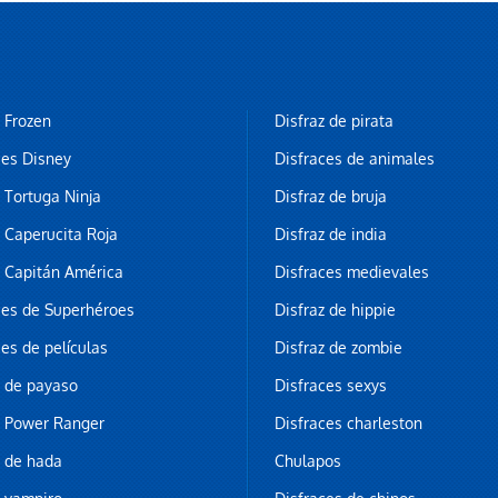
z Frozen
Disfraz de pirata
ces Disney
Disfraces de animales
z Tortuga Ninja
Disfraz de bruja
z Caperucita Roja
Disfraz de india
z Capitán América
Disfraces medievales
ces de Superhéroes
Disfraz de hippie
ces de películas
Disfraz de zombie
z de payaso
Disfraces sexys
z Power Ranger
Disfraces charleston
z de hada
Chulapos