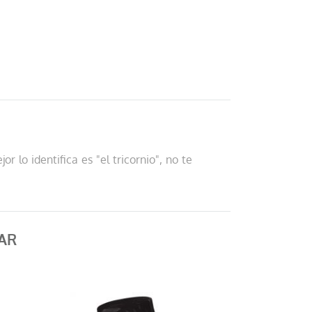
 lo identifica es "el tricornio", no te
AR