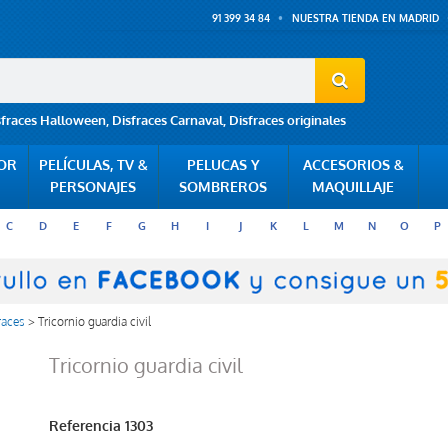
91 399 34 84
NUESTRA TIENDA EN MADRID
sfraces Halloween
,
Disfraces Carnaval
,
Disfraces originales
POR
PELÍCULAS, TV &
PELUCAS Y
ACCESORIOS &
PERSONAJES
SOMBREROS
MAQUILLAJE
C
D
E
F
G
H
I
J
K
L
M
N
O
P
races
>
Tricornio guardia civil
Tricornio guardia civil
Referencia
1303