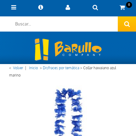
0
<
Volver
|
Inicio
>
Disfraces por temática
>
Collar hawaiano azul
marino