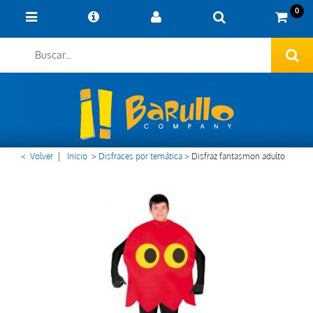
0
<
Volver
|
Inicio
>
Disfraces por temática
>
Disfraz fantasmon adulto