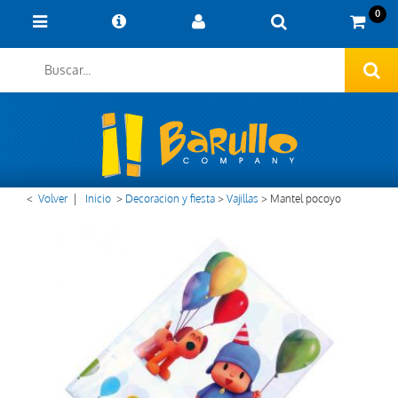
0
<
Volver
|
Inicio
>
Decoracion y fiesta
>
Vajillas
>
Mantel pocoyo