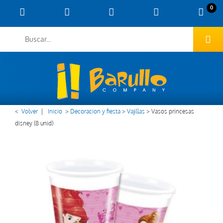
0
<
Volver
|
Inicio
>
Decoracion y fiesta
>
Vajillas
>
Vasos princesas
disney (8 unid)