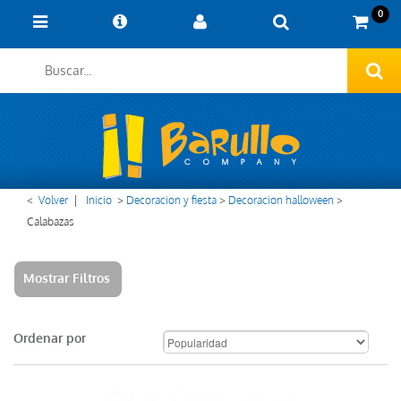
0
<
Volver
|
Inicio
>
Decoracion y fiesta
>
Decoracion halloween
>
Calabazas
Mostrar Filtros
Ordenar por