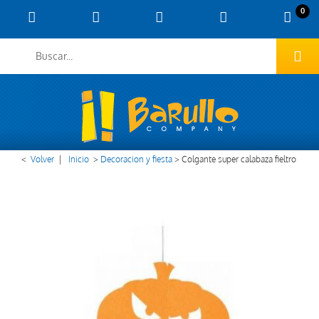
0
<
Volver
|
Inicio
>
Decoracion y fiesta
>
Colgante super calabaza fieltro