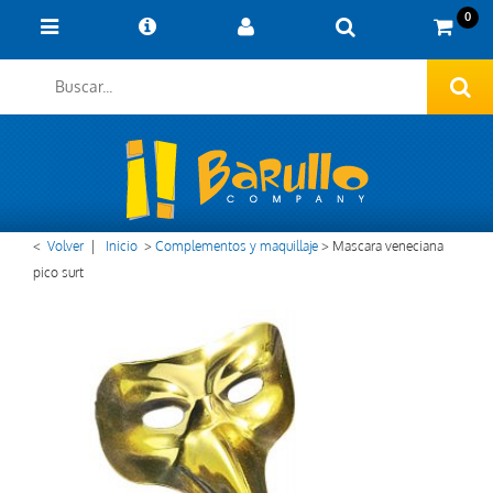
0
<
Volver
|
Inicio
>
Complementos y maquillaje
>
Mascara veneciana
pico surt