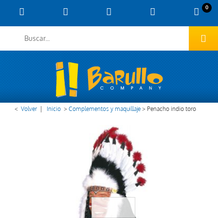
0
<
Volver
|
Inicio
>
Complementos y maquillaje
>
Penacho indio toro