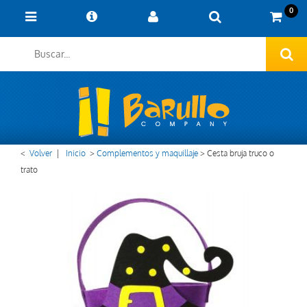
0
<
Volver
|
Inicio
>
Complementos y maquillaje
>
Cesta bruja truco o
trato