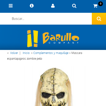
0
<
Volver
|
Inicio
>
Complementos y maquillaje
>
Mascara
espantapajaros zombie pelo