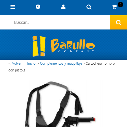
0
<
Volver
|
Inicio
>
Complementos y maquillaje
>
Cartuchera hombro
con pistola