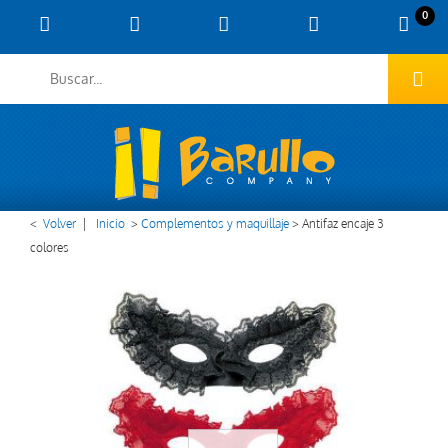
0
<
Volver
|
Inicio
>
Complementos y maquillaje
>
Antifaz encaje 3
colores