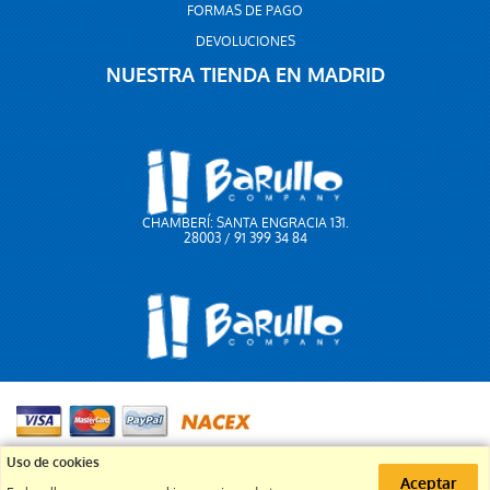
FORMAS DE PAGO
DEVOLUCIONES
NUESTRA TIENDA EN MADRID
CHAMBERÍ: SANTA ENGRACIA 131.
28003 / 91 399 34 84
91 399 34 84
Uso de cookies
Aceptar