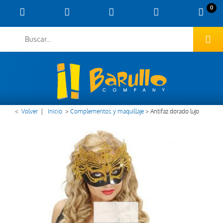
0
<
Volver
|
Inicio
>
Complementos y maquillaje
>
Antifaz dorado lujo