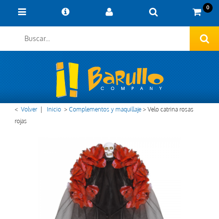
0
<
Volver
|
Inicio
>
Complementos y maquillaje
>
Velo catrina rosas
rojas