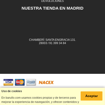
DEVOLUCIONES
NUESTRA TIENDA EN MADRID
CHAMBERÍ: SANTA ENGRACIA 131.
28003 / 91 399 34 84
91 399 34 84
Uso de cookies
Aceptar
En barullo.com usamos cookies propias y de terceros para
info@barullo.com
mejorar la experiencia de navegación, y ofrecer contenidos y