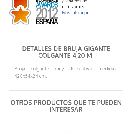
¡Ganamos por
Calavera parlante...
esforzarnos!
24,50 €
Más info aquí
AÑADIR AL CARRITO
DETALLES DE BRUJA GIGANTE
COLGANTE 4,20 M.
Bruja colgante muy decorativa. medidas:
420x54x24 cm.
Decoracion pared ...
4,95 €
AÑADIR AL CARRITO
OTROS PRODUCTOS QUE TE PUEDEN
INTERESAR