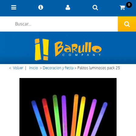
0
<
Volver
|
Inicio
>
Decoracion y fiesta
>
Palitos luminosos pack 25