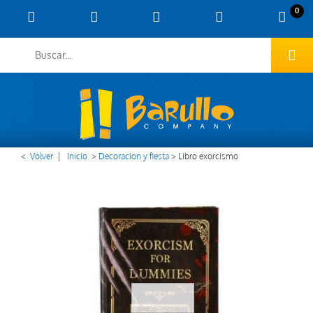
0
<
Volver
|
Inicio
>
Decoracion y fiesta
>
Libro exorcismo